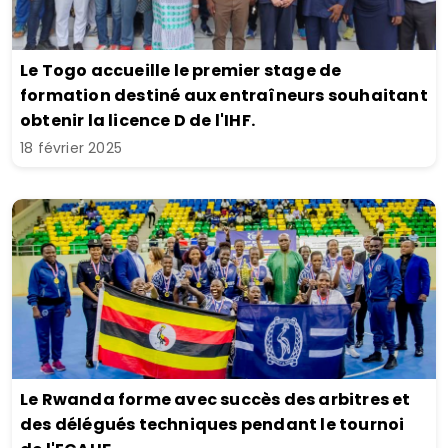
44e Championnat d'Afrique des clubs
28 septembre 2023
Le Togo accueille le premier stage de
formation destiné aux entraîneurs souhaitant
obtenir la licence D de l'IHF.
18 février 2025
Le Rwanda forme avec succès des arbitres et
des délégués techniques pendant le tournoi