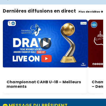
Dernières diffusions en direct
Plus de vidéos
Championnat CAHB U-18 – Meilleurs
Champi
moments
– Demi