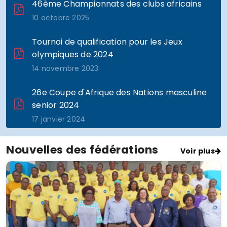
46ème Championnats des clubs africains
10 octobre 2025
Tournoi de qualification pour les Jeux
olympiques de 2024
14 novembre 2023
26e Coupe d'Afrique des Nations masculine
senior 2024
17 janvier 2024
30e Supercoupe masculine et féminine
Nouvelles des fédérations
Voir plus
(Final Four)
6 mai 2023
39e Championnat d'Afrique des vainqueurs
de coupe
9 mai 2023