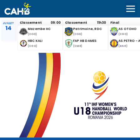
Classement
09:00
Classement
11h30
Final
JUILLET
14
Mazembe HC
Patrimoine, RDC
AS OTOHO
(COD)
(COD)
(CGO)
HBC KALI
FAP HB DAMES
AS PETRO - 
(CGO)
(CMR)
(ANG)