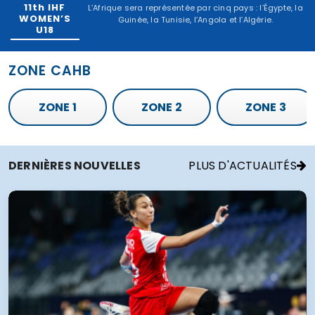
11e Championnat du
L'Afrique sera représentée par cinq
monde féminin des
pays : l'Égypte, la Guinée, la
moins de 18 ans de l'IHF
Tunisie, l'Angola et l'Algérie.
ZONE CAHB
ZONE 1
ZONE 2
ZONE 3
DERNIÈRES NOUVELLES
PLUS D'ACTUALITÉS