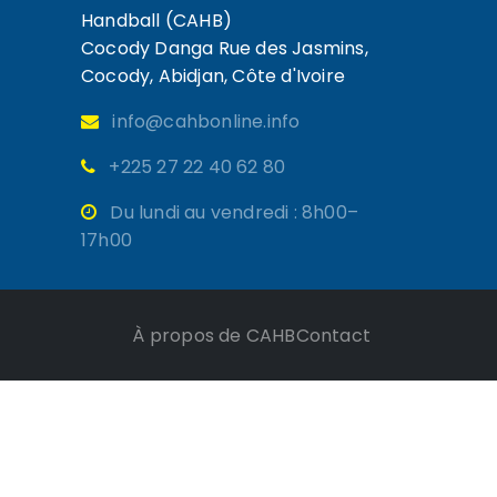
Handball (CAHB)
Cocody Danga Rue des Jasmins,
Cocody, Abidjan, Côte d'Ivoire
info@cahbonline.info
+225 27 22 40 62 80
Du lundi au vendredi : 8h00–
17h00
À propos de CAHB
Contact