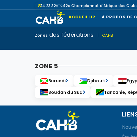
14:23:33
42e Championnat d'Afrique des Club
UTC
ACCUEILLIR
À PROPOS DE 
des fédérations
Zones
|
CAHB
ZONE 5
Burundi
Djibouti
Egy
Soudan du Sud
Tanzanie, Rép
LIEN
Nouve