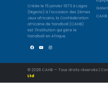
Équip
Créée le 15 janvier 1973 à Lagos
Galer
(Nigeria) à l'occasion des 2èmes
CAHB
Jeux africains, la Confédération
africaine de handball (CAHB)
est l'institution qui gère le
handball en Afrique.
©
2026 CAHB — Tous droits réservés | Co
Ltd