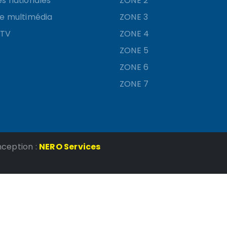
es nationales
ZONE 2
ie multimédia
ZONE 3
 TV
ZONE 4
ZONE 5
ZONE 6
ZONE 7
nception :
NERO Services