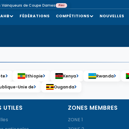
s Vainqueurs de Coupe Dames
Fini
CAHB
FÉDÉRATIONS
COMPÉTITIONS
NOUVELLES
pte
Ethiopie
Kenya
Rwanda
ublique-Unie de
Ouganda
S UTILES
ZONES MEMBRES
lles
ZONE 1