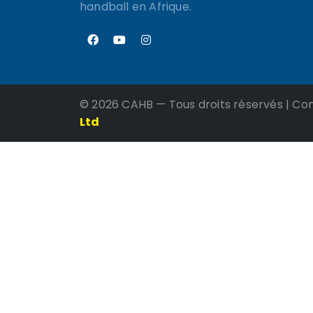
handball en Afrique.
©
2026 CAHB — Tous droits réservés | Co
Ltd