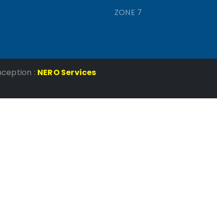
ZONE 7
nception :
NERO Services