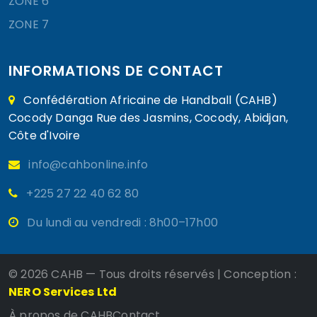
ZONE 6
ZONE 7
INFORMATIONS DE CONTACT
Confédération Africaine de Handball (CAHB)
Cocody Danga Rue des Jasmins, Cocody, Abidjan,
Côte d'Ivoire
info@cahbonline.info
+225 27 22 40 62 80
Du lundi au vendredi : 8h00–17h00
©
2026 CAHB — Tous droits réservés | Conception :
NERO Services Ltd
À propos de CAHB
Contact