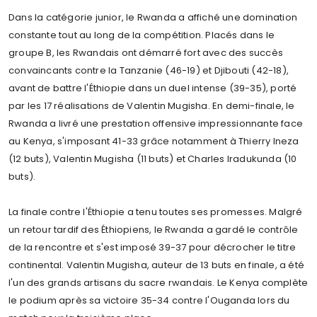
Dans la catégorie junior, le Rwanda a affiché une domination
constante tout au long de la compétition. Placés dans le
groupe B, les Rwandais ont démarré fort avec des succès
convaincants contre la Tanzanie (46-19) et Djibouti (42-18),
avant de battre l'Éthiopie dans un duel intense (39-35), porté
par les 17 réalisations de Valentin Mugisha. En demi-finale, le
Rwanda a livré une prestation offensive impressionnante face
au Kenya, s'imposant 41-33 grâce notamment à Thierry Ineza
(12 buts), Valentin Mugisha (11 buts) et Charles Iradukunda (10
buts).
La finale contre l'Éthiopie a tenu toutes ses promesses. Malgré
un retour tardif des Éthiopiens, le Rwanda a gardé le contrôle
de la rencontre et s'est imposé 39-37 pour décrocher le titre
continental. Valentin Mugisha, auteur de 13 buts en finale, a été
l'un des grands artisans du sacre rwandais. Le Kenya complète
le podium après sa victoire 35-34 contre l'Ouganda lors du