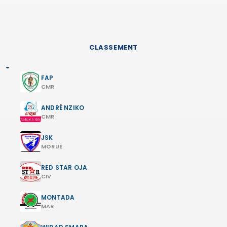
CLASSEMENT
FAP
CMR
ANDRÉ NZIKO
CMR
JSK
MORUE
RED STAR OJA
CIV
MONTADA
MAR